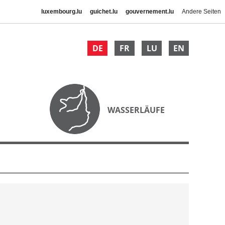
luxembourg.lu
guichet.lu
gouvernement.lu
Andere Seiten
DE
FR
LU
EN
WASSERLÄUFE