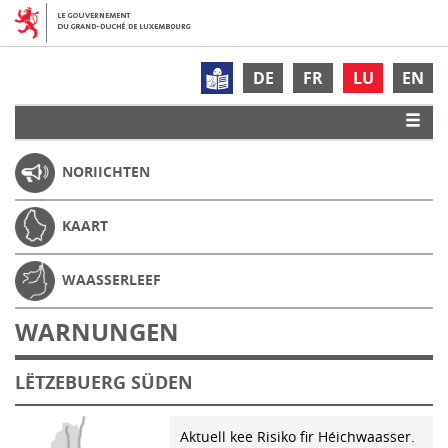
DE
FR
LU
EN
NORIICHTEN
KAART
WAASSERLEEF
WARNUNGEN
LËTZEBUERG SÜDEN
Aktuell kee Risiko fir Héichwaasser.