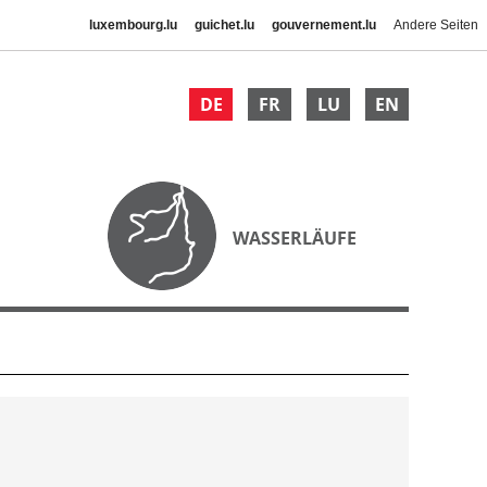
luxembourg.lu
guichet.lu
gouvernement.lu
Andere Seiten
DE
FR
LU
EN
WASSERLÄUFE