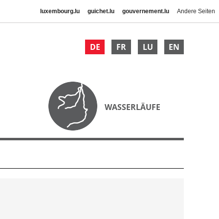
luxembourg.lu
guichet.lu
gouvernement.lu
Andere Seiten
DE
FR
LU
EN
WASSERLÄUFE