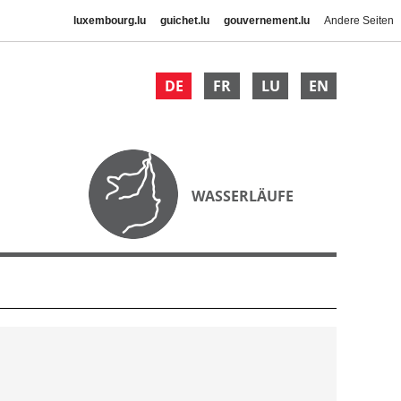
luxembourg.lu
guichet.lu
gouvernement.lu
Andere Seiten
DE
FR
LU
EN
WASSERLÄUFE