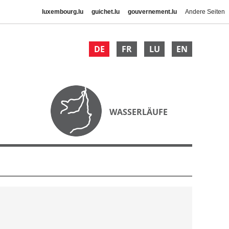
luxembourg.lu
guichet.lu
gouvernement.lu
Andere Seiten
DE
FR
LU
EN
WASSERLÄUFE