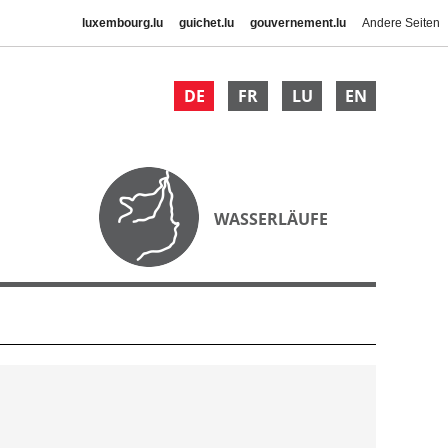
luxembourg.lu
guichet.lu
gouvernement.lu
Andere Seiten
DE
FR
LU
EN
WASSERLÄUFE