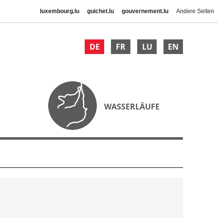
luxembourg.lu
guichet.lu
gouvernement.lu
Andere Seiten
DE
FR
LU
EN
WASSERLÄUFE