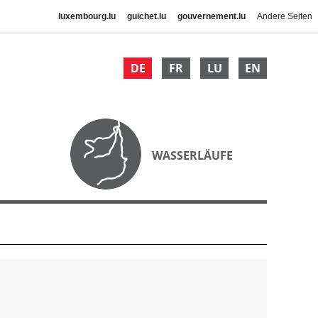
luxembourg.lu
guichet.lu
gouvernement.lu
Andere Seiten
DE
FR
LU
EN
WASSERLÄUFE