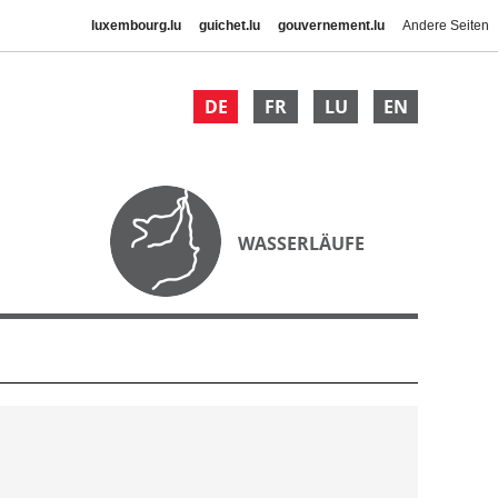
luxembourg.lu
guichet.lu
gouvernement.lu
Andere Seiten
DE
FR
LU
EN
WASSERLÄUFE