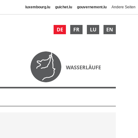
luxembourg.lu
guichet.lu
gouvernement.lu
Andere Seiten
DE
FR
LU
EN
WASSERLÄUFE