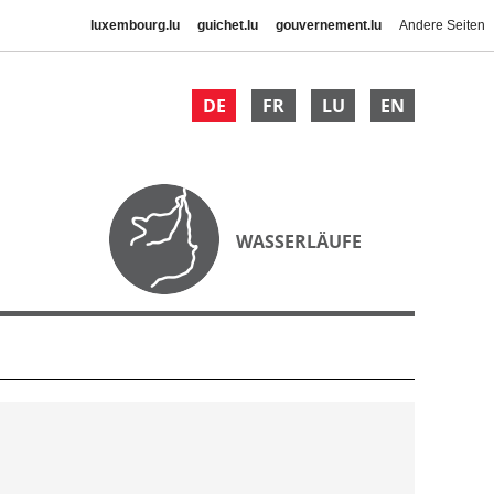
luxembourg.lu
guichet.lu
gouvernement.lu
Andere Seiten
DE
FR
LU
EN
WASSERLÄUFE