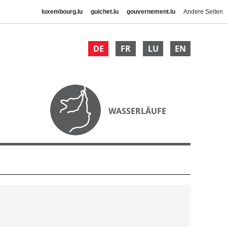
luxembourg.lu
guichet.lu
gouvernement.lu
Andere Seiten
DE
FR
LU
EN
WASSERLÄUFE