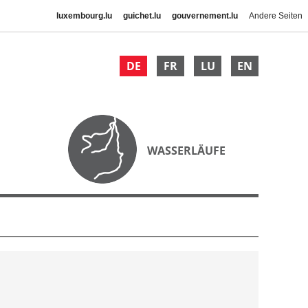
luxembourg.lu
guichet.lu
gouvernement.lu
Andere Seiten
DE
FR
LU
EN
WASSERLÄUFE