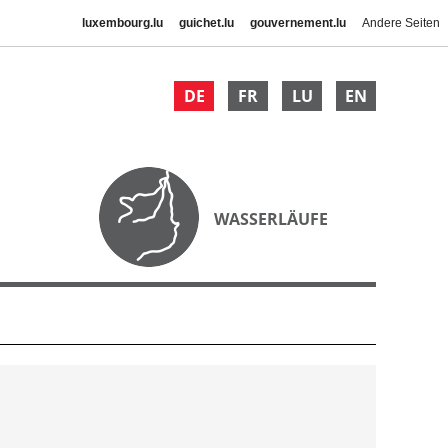
luxembourg.lu
guichet.lu
gouvernement.lu
Andere Seiten
DE
FR
LU
EN
WASSERLÄUFE