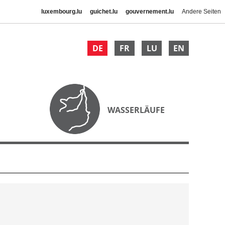
luxembourg.lu
guichet.lu
gouvernement.lu
Andere Seiten
DE
FR
LU
EN
WASSERLÄUFE