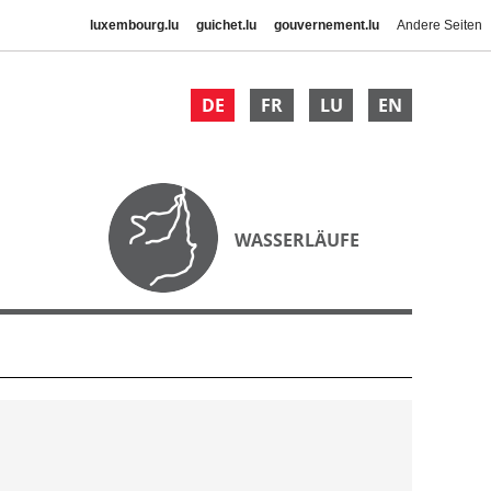
luxembourg.lu
guichet.lu
gouvernement.lu
Andere Seiten
DE
FR
LU
EN
WASSERLÄUFE