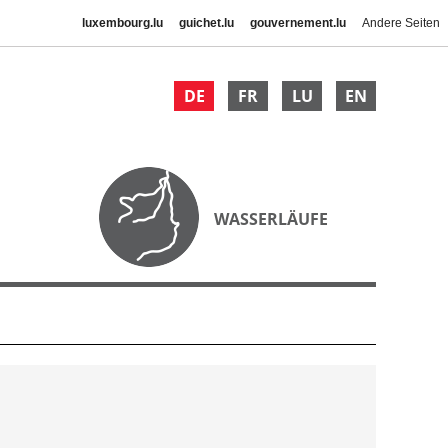
luxembourg.lu
guichet.lu
gouvernement.lu
Andere Seiten
DE
FR
LU
EN
WASSERLÄUFE