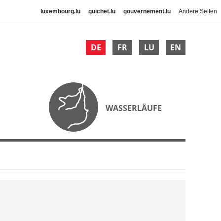
luxembourg.lu
guichet.lu
gouvernement.lu
Andere Seiten
DE
FR
LU
EN
WASSERLÄUFE