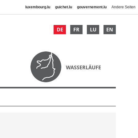
luxembourg.lu
guichet.lu
gouvernement.lu
Andere Seiten
DE
FR
LU
EN
WASSERLÄUFE