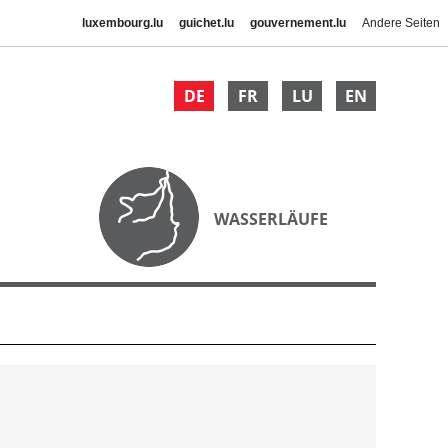
luxembourg.lu
guichet.lu
gouvernement.lu
Andere Seiten
DE
FR
LU
EN
WASSERLÄUFE