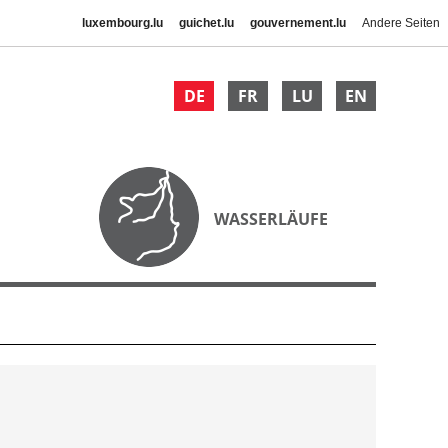
luxembourg.lu
guichet.lu
gouvernement.lu
Andere Seiten
DE
FR
LU
EN
WASSERLÄUFE