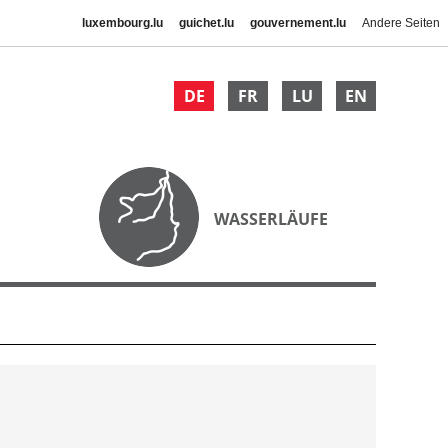
luxembourg.lu
guichet.lu
gouvernement.lu
Andere Seiten
DE
FR
LU
EN
WASSERLÄUFE