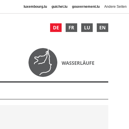
luxembourg.lu
guichet.lu
gouvernement.lu
Andere Seiten
DE
FR
LU
EN
WASSERLÄUFE