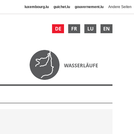
luxembourg.lu
guichet.lu
gouvernement.lu
Andere Seiten
DE
FR
LU
EN
WASSERLÄUFE