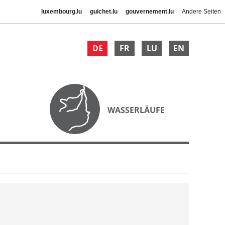
luxembourg.lu
guichet.lu
gouvernement.lu
Andere Seiten
DE
FR
LU
EN
WASSERLÄUFE