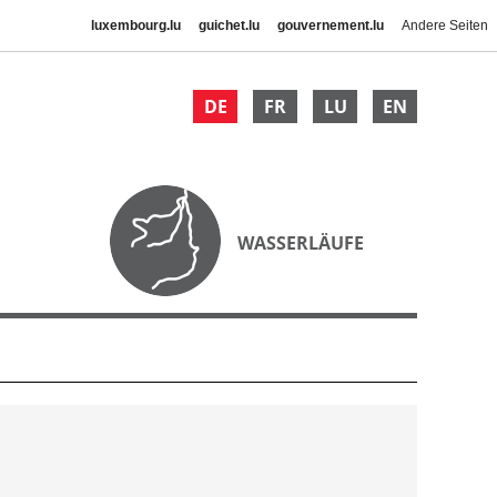
luxembourg.lu
guichet.lu
gouvernement.lu
Andere Seiten
DE
FR
LU
EN
WASSERLÄUFE