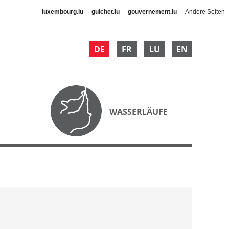
luxembourg.lu
guichet.lu
gouvernement.lu
Andere Seiten
DE
FR
LU
EN
WASSERLÄUFE