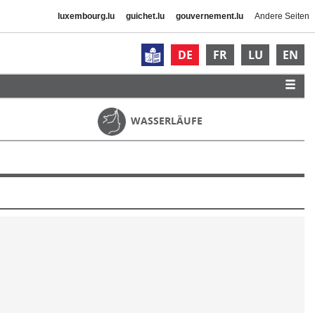
luxembourg.lu
guichet.lu
gouvernement.lu
Andere Seiten
DE
FR
LU
EN
WASSERLÄUFE