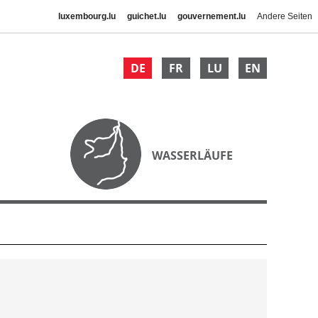
luxembourg.lu
guichet.lu
gouvernement.lu
Andere Seiten
DE
FR
LU
EN
WASSERLÄUFE