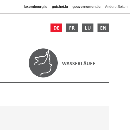
luxembourg.lu
guichet.lu
gouvernement.lu
Andere Seiten
DE
FR
LU
EN
WASSERLÄUFE