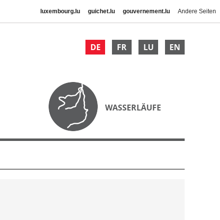
luxembourg.lu
guichet.lu
gouvernement.lu
Andere Seiten
DE
FR
LU
EN
WASSERLÄUFE