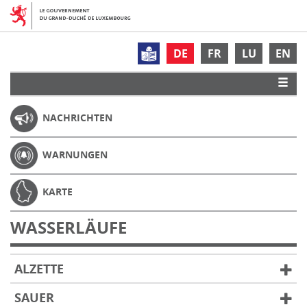
DE
FR
LU
EN
NACHRICHTEN
WARNUNGEN
KARTE
WASSERLÄUFE
ALZETTE
SAUER