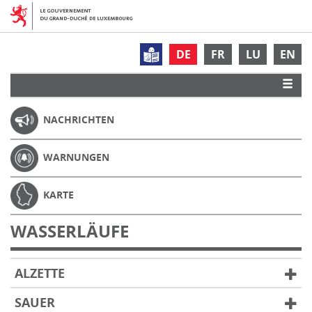
DE
FR
LU
EN
NACHRICHTEN
WARNUNGEN
KARTE
WASSERLÄUFE
ALZETTE
SAUER