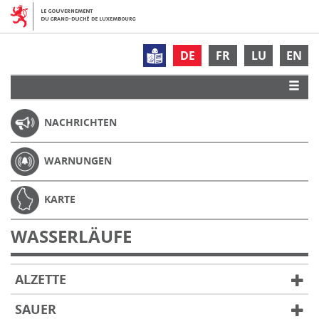
DE
FR
LU
EN
NACHRICHTEN
WARNUNGEN
KARTE
WASSERLÄUFE
ALZETTE
SAUER