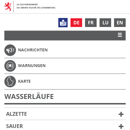
DE
FR
LU
EN
NACHRICHTEN
WARNUNGEN
KARTE
WASSERLÄUFE
ALZETTE
SAUER