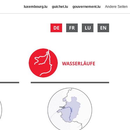
luxembourg.lu
guichet.lu
gouvernement.lu
Andere Seiten
DE
FR
LU
EN
WASSERLÄUFE