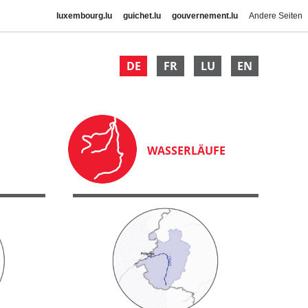
luxembourg.lu
guichet.lu
gouvernement.lu
Andere Seiten
DE
FR
LU
EN
WASSERLÄUFE