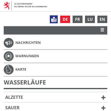
DE
FR
LU
EN
NACHRICHTEN
WARNUNGEN
KARTE
WASSERLÄUFE
ALZETTE
SAUER