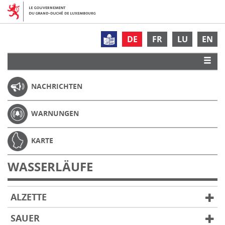
DE
FR
LU
EN
NACHRICHTEN
WARNUNGEN
KARTE
WASSERLÄUFE
ALZETTE
SAUER