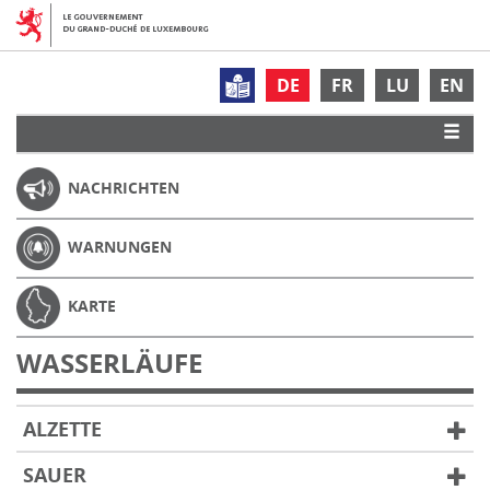
DE
FR
LU
EN
NACHRICHTEN
WARNUNGEN
KARTE
WASSERLÄUFE
ALZETTE
SAUER