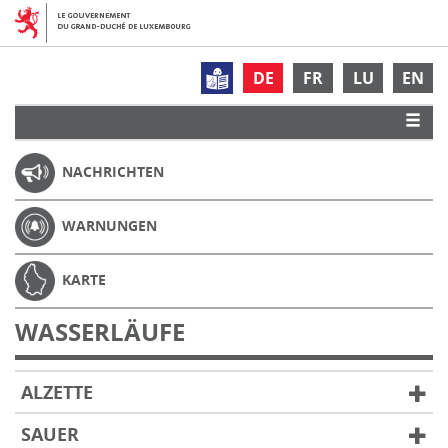
DE
FR
LU
EN
NACHRICHTEN
WARNUNGEN
KARTE
WASSERLÄUFE
ALZETTE
SAUER