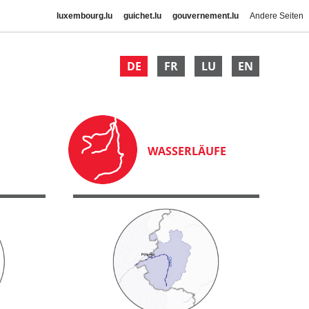
luxembourg.lu
guichet.lu
gouvernement.lu
Andere Seiten
DE
FR
LU
EN
WASSERLÄUFE