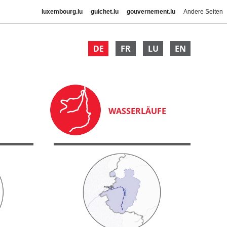
luxembourg.lu
guichet.lu
gouvernement.lu
Andere Seiten
DE
FR
LU
EN
WASSERLÄUFE