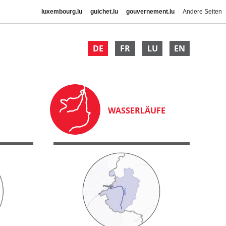
luxembourg.lu
guichet.lu
gouvernement.lu
Andere Seiten
DE
FR
LU
EN
WASSERLÄUFE