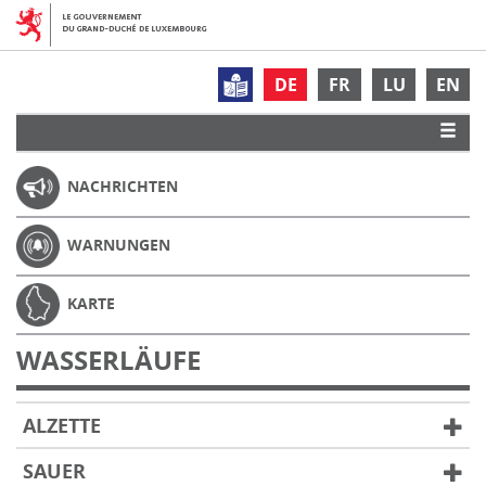
DE
FR
LU
EN
NACHRICHTEN
WARNUNGEN
KARTE
WASSERLÄUFE
ALZETTE
SAUER