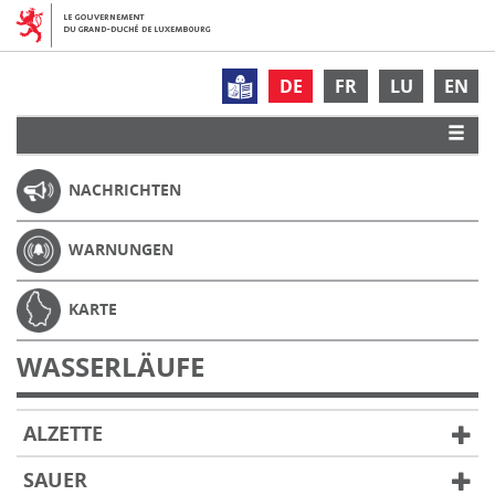
DE
FR
LU
EN
NACHRICHTEN
WARNUNGEN
KARTE
WASSERLÄUFE
ALZETTE
SAUER