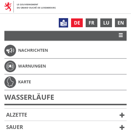
DE
FR
LU
EN
NACHRICHTEN
WARNUNGEN
KARTE
WASSERLÄUFE
ALZETTE
SAUER