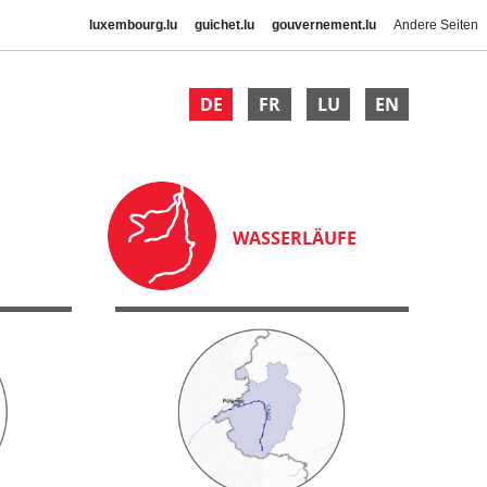
luxembourg.lu
guichet.lu
gouvernement.lu
Andere Seiten
DE
FR
LU
EN
WASSERLÄUFE