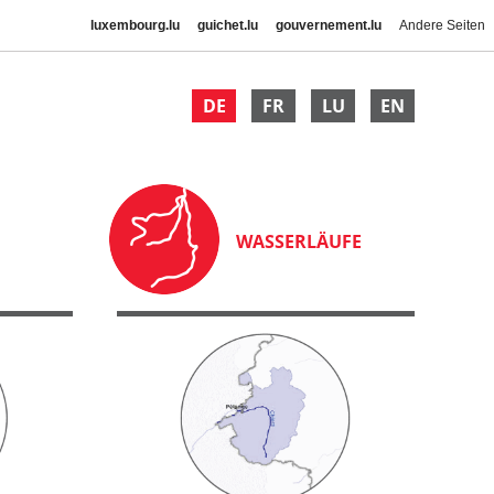
luxembourg.lu
guichet.lu
gouvernement.lu
Andere Seiten
DE
FR
LU
EN
WASSERLÄUFE